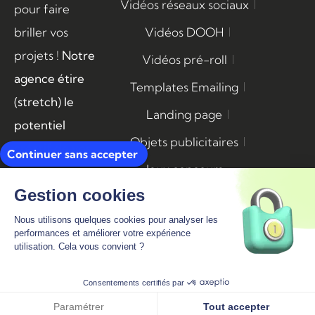
Vidéos réseaux sociaux
pour faire
briller vos
Vidéos DOOH
projets !
Notre
Vidéos pré-roll
agence étire
Templates Emailing
(stretch) le
Landing page
potentiel
Objets publicitaires
créatif de vos
Continuer sans accepter
Jeux concours
campagnes.
Gestion cookies
Nous utilisons quelques cookies pour analyser les
Mentions légales
performances et améliorer votre expérience
utilisation. Cela vous convient ?
Consentements certifiés par
RGPD
Paramétrer
Tout accepter